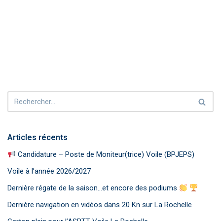
ce
at
ail
py
ta
b
s
Li
g
o
A
n
er
o
p
k
k
p
Articles récents
Candidature – Poste de Moniteur(trice) Voile (BPJEPS)
Voile à l’année 2026/2027
Dernière régate de la saison…et encore des podiums
Dernière navigation en vidéos dans 20 Kn sur La Rochelle