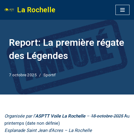
La Rochelle
Aller
au
contenu
Report: La première régate
des Légendes
7 octobre 2025
Sportif
Organisée par l’
ASPTT Voile La Rochelle
–
18 octobre 2025
Au
printemps (date non définie)
Esplanade Saint Jean d’Acres – La Rochelle