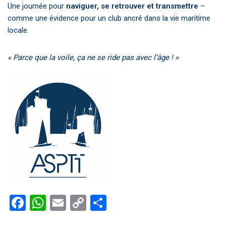
Une journée pour
naviguer, se retrouver et transmettre
–
comme une évidence pour un club ancré dans la vie maritime
locale.
« Parce que la voile, ça ne se ride pas avec l’âge ! »
F
W
E
C
P
a
h
m
o
ar