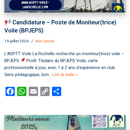
Candidature – Poste de Moniteur(trice)
Voile (BPJEPS)
19 juillet 2026
Non classé
L’ASPTT Voile La Rochelle recherche un moniteur(trice) voile –
BPJEPS
Profil :Titulaire du BPJEPS Voile, carte
professionnelle à jour, avec 1 à 2 ans d’expérience en club.
Sens pédagogique, bon…
Lire la suite »
F
W
E
C
P
a
h
m
o
ar
ce
at
ail
py
ta
b
s
Li
g
o
A
n
er