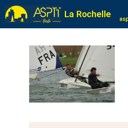
La Rochelle
Aller
asp
au
contenu