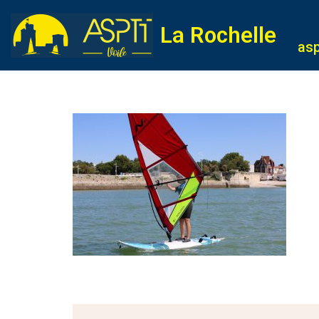
La Rochelle
Aller
asp
au
contenu